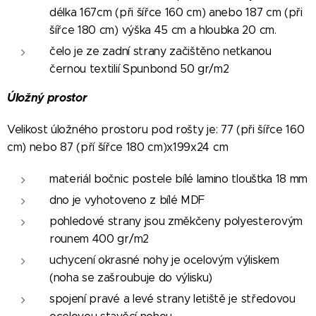
délka 167cm (při šířce 160 cm) anebo 187 cm (při
šířce 180 cm) výška 45 cm a hloubka 20 cm.
čelo je ze zadní strany začištěno netkanou
černou textilií Spunbond 50 gr/m2
Ú
ložný prostor
Velikost úložného prostoru pod rošty je: 77 (při šířce 160
cm) nebo 87 (pří šířce 180 cm)x199x24 cm
materiál bočnic postele bílé lamino tloušťka 18 mm
dno je vyhotoveno z bílé MDF
pohledové strany jsou změkčeny polyesterovým
rounem 400 gr/m2
uchycení okrasné nohy je ocelovým výliskem
(noha se zašroubuje do výlisku)
spojení pravé a levé strany letiště je středovou