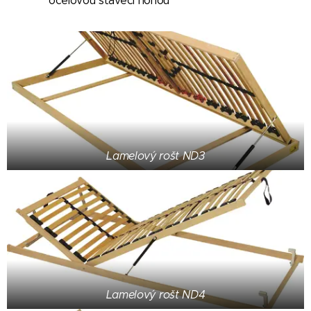
ocelovou stavěcí nohou
Lamelový rošt ND3
Lamelový rošt ND4