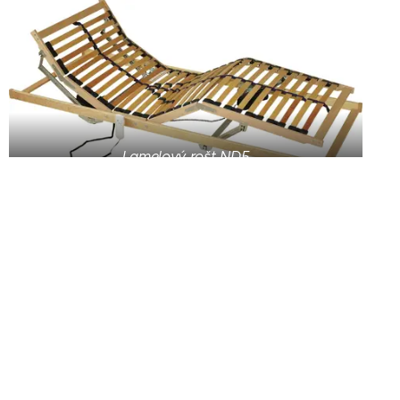
Lamelový rošt ND5
Noha 1 výška 6 cm