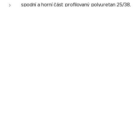
spodní a horní část profilovaný polyuretan 25/38,
výška cca 5,5/3 cm.
střední část pojený polyuretan RE 80, výška cca
4 cm.
Potah matrace
prošitá potahová látka vaku Polyester 180 gr/m2.
vycpávka polyesterové duté vlákno 100 gr/m2.
netkaná textilie Spunbond 20gr/m2.
potah uzavírán zipem do L v obvodu matrace.
© 2020 Prodejna postelí a sedaček. Nábytek Filip - Tovární 223,
35735 Chodov
Jazyky