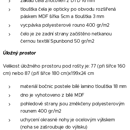
základ čela zhotoven z DTD 16 mm
tloušťka čela je opticky po obvodu rozšířená
páskem MDF šířka 5cm a tloušťka 3 mm
vycpávka polyesterové rouno 400 gr/m2
čelo je ze zadní strany začištěno netkanou
černou textilií Spunbond 50 gr/m2
Ú
ložný prostor
Velikost úložného prostoru pod rošty je: 77 (při šířce 160
cm) nebo 87 (pří šířce 180 cm)x199x24 cm
materiál bočnic postele bílé lamino tloušťka 18 mm
dno je vyhotoveno z bílé MDF
pohledové strany jsou změkčeny polyesterovým
rounem 400 gr/m2
uchycení okrasné nohy je ocelovým výliskem
(noha se zašroubuje do výlisku)